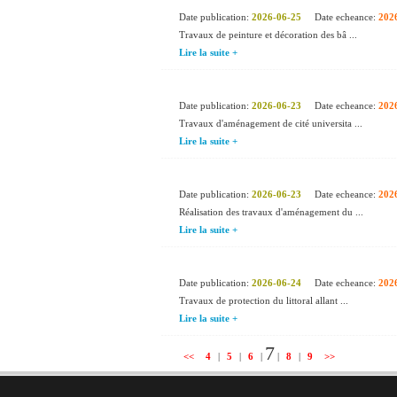
Date publication:
2026-06-25
Date echeance:
202
Travaux de peinture et décoration des bâ ...
Lire la suite +
Date publication:
2026-06-23
Date echeance:
202
Travaux d'aménagement de cité universita ...
Lire la suite +
Date publication:
2026-06-23
Date echeance:
202
Réalisation des travaux d'aménagement du ...
Lire la suite +
Date publication:
2026-06-24
Date echeance:
202
Travaux de protection du littoral allant ...
Lire la suite +
7
<<
4
|
5
|
6
|
|
8
|
9
>>