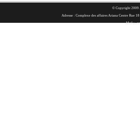
© Copyright 2009. 
Adresse : Complexe des affaires Ariana Centre Rue 
Mail :
co