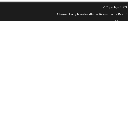
© Copyright 2009. 
Adresse : Complexe des affaires Ariana Centre Rue 
Mail :
co