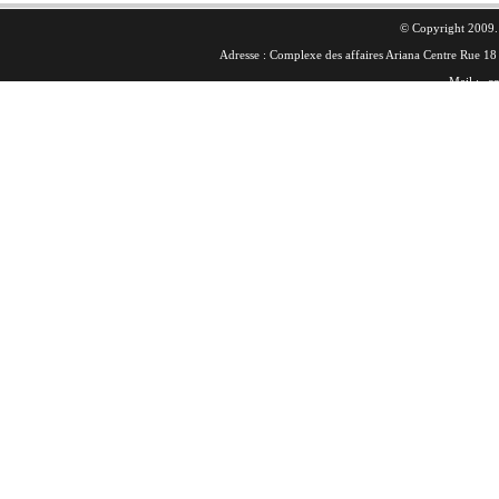
© Copyright 2009. 
Adresse : Complexe des affaires Ariana Centre Rue 
Mail :
co