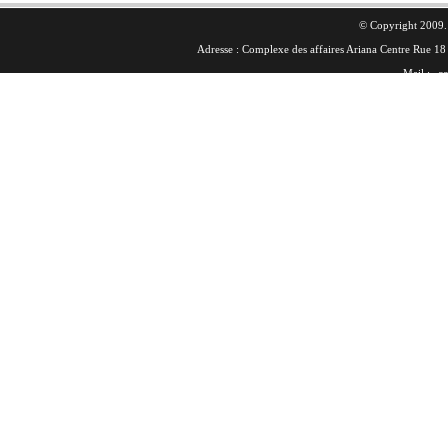
© Copyright 2009. 
Adresse : Complexe des affaires Ariana Centre Rue 
Mail :
co