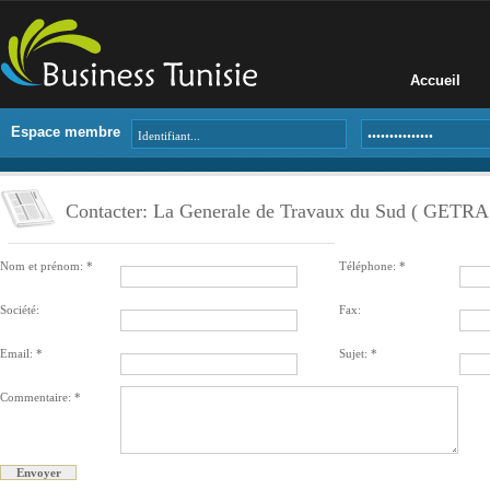
Accueil
Espace membre
Contacter: La Generale de Travaux du Sud ( GETRA
Nom et prénom: *
Téléphone: *
Société:
Fax:
Email: *
Sujet: *
Commentaire: *