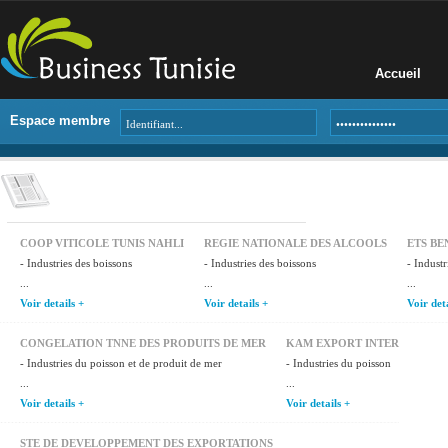
Accueil
Espace membre
COOP VITICOLE TUNIS NAHLI
REGIE NATIONALE DES ALCOOLS
ETS BE
- Industries des boissons
- Industries des boissons
- Indust
...
...
...
Voir details +
Voir details +
Voir det
CONGELATION TNNE DES PRODUITS DE MER
KAM EXPORT INTER
- Industries du poisson et de produit de mer
- Industries du poisson
...
...
Voir details +
Voir details +
STE DE DEVELOPPEMENT DES EXPORTATIONS