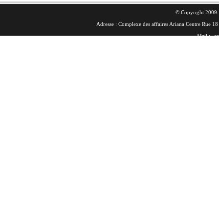
© Copyright 2009. 
Adresse : Complexe des affaires Ariana Centre Rue 
Mail :
co