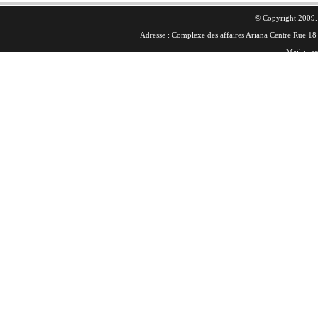
© Copyright 2009. 
Adresse : Complexe des affaires Ariana Centre Rue 
Mail :
co